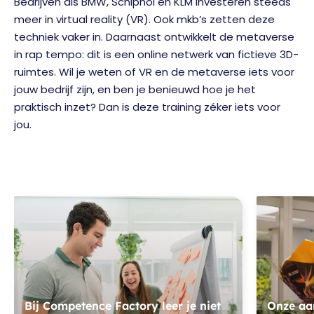
Bedrijven als BMW, Schiphol en KLM investeren steeds
meer in virtual reality (VR). Ook mkb’s zetten deze
techniek vaker in. Daarnaast ontwikkelt de metaverse
in rap tempo: dit is een online netwerk van fictieve 3D-
ruimtes. Wil je weten of VR en de metaverse iets voor
jouw bedrijf zijn, en ben je benieuwd hoe je het
praktisch inzet? Dan is deze training zéker iets voor
jou.
Bij Competence Factory leer je niet
Onze aan