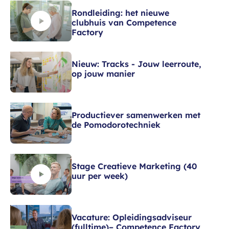
Rondleiding: het nieuwe
clubhuis van Competence
Factory
Nieuw: Tracks - Jouw leerroute,
op jouw manier
Productiever samenwerken met
de Pomodorotechniek
Stage Creatieve Marketing (40
uur per week)
Vacature: Opleidingsadviseur
(fulltime)– Competence Factory,