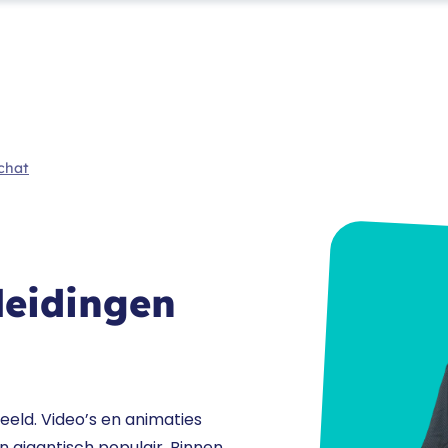
 chat
leidingen
eeld. Video’s en animaties
jn gigantisch populair. Binnen