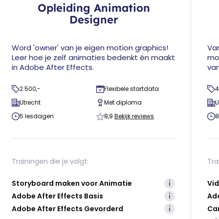
Opleiding Animation
Designer
Word 'owner' van je eigen motion graphics!
Van
Leer hoe je zelf animaties bedenkt én maakt
mon
in Adobe After Effects.
va
2.500,-
Flexibele startdata
4
Utrecht
Met diploma
U
5 lesdagen
8,9
Bekijk reviews
8
Trainingen die je volgt:
Tra
Storyboard maken voor Animatie
Vid
Adobe After Effects Basis
Ado
Adobe After Effects Gevorderd
Cam