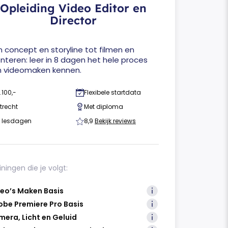
Opleiding Video Editor en
Director
 concept en storyline tot filmen en
teren: leer in 8 dagen het hele proces
n videomaken kennen.
.100,-
Flexibele startdata
trecht
Met diploma
 lesdagen
8,9
Bekijk reviews
iningen die je volgt:
eo’s Maken Basis
be Premiere Pro Basis
era, Licht en Geluid