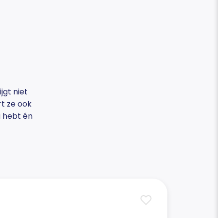
jgt niet
rt ze ook
ig hebt én