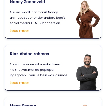
Nancy Zonneveld
Al ruim twaalf jaar maakt Nancy
animaties voor onder andere logo’s,
social media, HTML5-banners en
online games. Dat heeft ze
Lees meer
bijvoorbeeld gedaan voor KLM,
Telegraaf en Philips. Daarnaast werkt
ze veel samen met reclamebureaus.
Al haar kennis en best practices deelt
Riaz Abdoelrahman
ze tijdens haar trainingen, waarin je
aan de slag gaat met je eigen
Als zoon van een filmmaker kreeg
project. Zo leer je razendsnel
Riaz het vak met de paplepel
animaties maken én inzetten.
ingegoten. Toen-ie klein was, gluurde
hij al mee met de editors. Als tiener
Lees meer
was hij zelfs al betrokken bij
televisieproducties voor de NPO. Nu
maakt hij met z’n eigen bedrijf
Colours Media documentaires voor
Moen Poeran