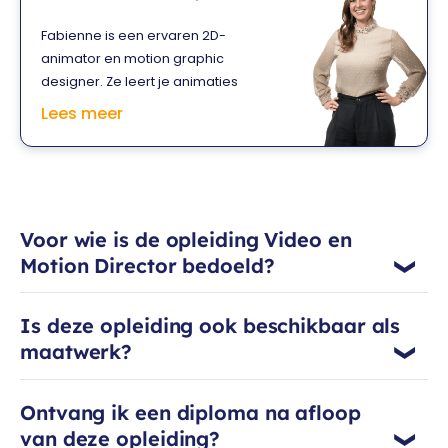
zelfvertrouwen geven om direct aan
dat allerlei belevingen creëert. Dat
de slag te gaan en je eigen verhalen
Fabienne is een ervaren 2D-
doet Milan vanuit StoryTemple, een
te vertellen.
animator en motion graphic
creatief bureau en tech start-up in
designer. Ze leert je animaties
Amsterdam.
maken in After Effects, maar heeft ook
Lees meer
ervaring met videomontage, green
screen- en track & trace footage. Na
haar opleiding Animatie aan de
Willem de Kooning Academie werkte
ze onder andere voor AVRO, Spotify
Voor wie is de opleiding Video en
en de Rabobank. Wat Fabienne het
Motion Director bedoeld?
leukst vindt aan haar werk? Dat álles
mogelijk is.
Is deze opleiding ook beschikbaar als
maatwerk?
Ontvang ik een diploma na afloop
van deze opleiding?