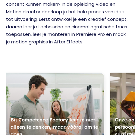
content kunnen maken? In de opleiding Video en
Motion director doorloop je het hele proces van idee
tot uitvoering. Eerst ontwikkel je een creatief concept,
daarna leer je technische en cinematografische trucs
toepassen, leer je monteren in Premiere Pro en maak
je motion graphics in After
Effects.
Bij Competence Factory leer je niet
Onze aan
alleen te denken, maar vóóral om te
persoonl
doen.
cursiste