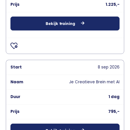
1.225,-
Bekijk training
8
sep
2026
Je Creatieve Brein met AI
1 dag
795,-