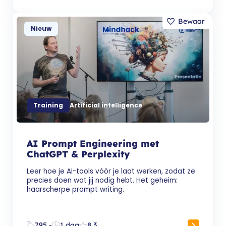
Nieuw
Training
Artificial intelligence
AI Prompt Engineering met
ChatGPT & Perplexity
Leer hoe je AI-tools vóór je laat werken, zodat ze
precies doen wat jij nodig hebt. Het geheim:
haarscherpe prompt writing.
795,-
1 dag
8,3