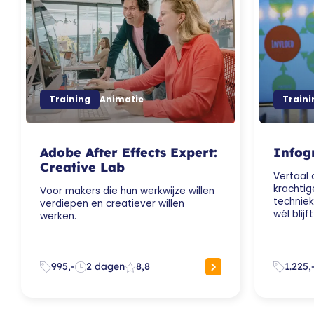
Training
Animatie
Traini
Adobe After Effects Expert:
Infog
Creative Lab
Vertaal
krachtig
Voor makers die hun werkwijze willen
technie
verdiepen en creatiever willen
wél blijf
werken.
995,-
2 dagen
8,8
1.225,