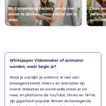
Bij Competence Factory leer je niet
Onze aan
alleen te denken, maar vóóral om te
persoonl
doen.
cursiste
Whitepaper Videomaker of animator
worden, waar begin je?
Waar je ook kijkt, je ontkomt er niet aan:
bewegend beeld. Video’s en animaties zijn
overal. Websites en social walls staan er vol
mee, en platforms als YouTube, Vimeo en TikTok
zijn gigantisch populair. Binnen de bewegende