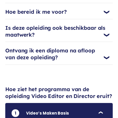
hoe je sterke verbouwen bouwt- een
vaardigheid die hij nu doorgeeft aan
Hoe bereid ik me voor?
anderen. Moen weet hoe het voelt
om te beginnen, en juist daarom
begeleidt hij cursisten met praktische
Is deze opleiding ook beschikbaar als
kennis en duidelijk uitleg. Zijn doel als
maatwerk?
docent? Jou de skills en het
zelfvertrouwen geven om direct aan
Ontvang ik een diploma na afloop
de slag te gaan en je eigen verhalen
van deze opleiding?
te vertellen.
Hoe ziet het programma van de
opleiding Video Editor en Director eruit?
1
Video’s Maken Basis