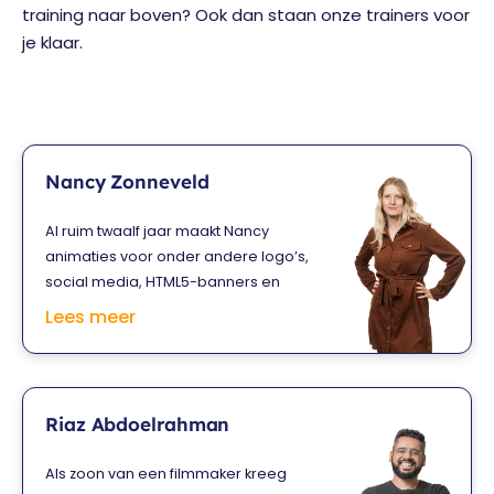
training naar boven? Ook dan staan onze trainers voor
je klaar.
Nancy Zonneveld
Al ruim twaalf jaar maakt Nancy
animaties voor onder andere logo’s,
social media, HTML5-banners en
online games. Dat heeft ze
Lees meer
bijvoorbeeld gedaan voor KLM,
Telegraaf en Philips. Daarnaast werkt
ze veel samen met reclamebureaus.
Al haar kennis en best practices deelt
Riaz Abdoelrahman
ze tijdens haar trainingen, waarin je
aan de slag gaat met je eigen
Als zoon van een filmmaker kreeg
project. Zo leer je razendsnel