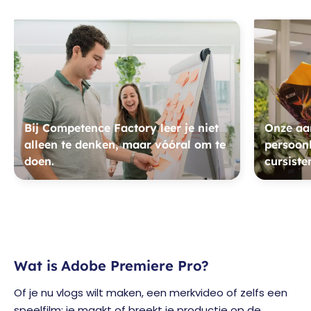
Bij Competence Factory leer je niet
Onze aan
alleen te denken, maar vóóral om te
persoonl
doen.
cursiste
Wat is Adobe Premiere Pro?
Of je nu vlogs wilt maken, een merkvideo of zelfs een
speelfilm: je maakt of breekt je productie op de