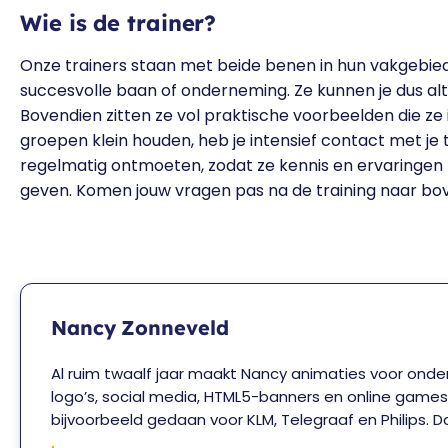
Wie is de trainer?
Onze trainers staan met beide benen in hun vakgebi
succesvolle baan of onderneming. Ze kunnen je dus altij
Bovendien zitten ze vol praktische voorbeelden die ze
groepen klein houden, heb je intensief contact met je t
regelmatig ontmoeten, zodat ze kennis en ervaringen 
geven. Komen jouw vragen pas na de training naar bov
Nancy Zonneveld
Al ruim twaalf jaar maakt Nancy animaties voor onde
logo’s, social media, HTML5-banners en online games
bijvoorbeeld gedaan voor KLM, Telegraaf en Philips. 
ze veel samen met reclamebureaus. Al haar kennis e