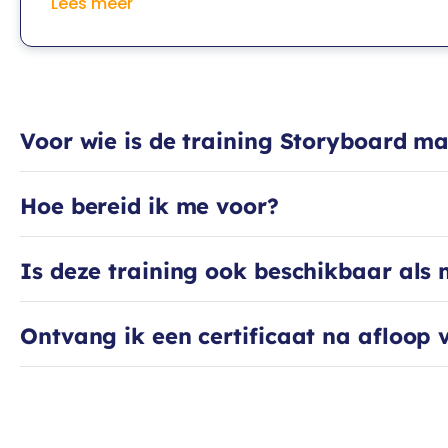
Lees meer
practices deelt ze tijdens haar trainingen, waarin je 
gaat met je eigen project. Zo leer je razendsnel an
én inzetten.
Voor wie is de training Storyboard m
Hoe bereid ik me voor?
Is deze training ook beschikbaar als
Ontvang ik een certificaat na afloop 