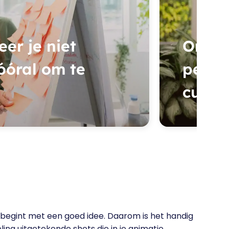
er je niet
Onze 
óóral om te
perso
cursis
– begint met een goed idee. Daarom is het handig
ing uitgetekende shots die in je animatie