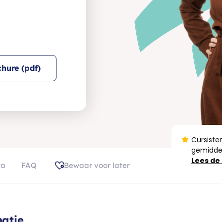
hure (pdf)
Cursiste
gemiddel
Lees de
ta
FAQ
Bewaar voor later
atie