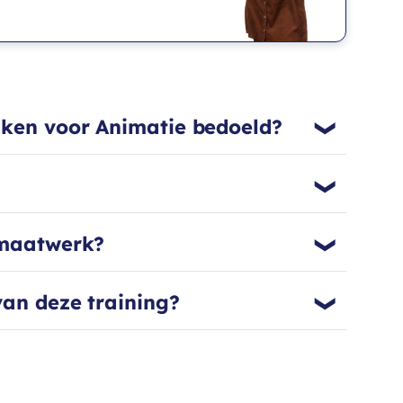
aan de slag
imaties maken
aken voor Animatie bedoeld?
 maatwerk?
van deze training?