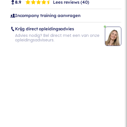
Lees reviews
(40)
8.9
Incompany training aanvragen
aanpak is anders: creatief en
Krijg direct opleidingsadvies
Advies nodig? Bel direct met een van onze
onlijk, en dat waarderen onze
opleidingsadviseurs.
ten.