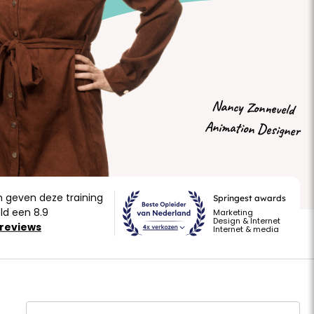
Nancy Zonneveld
Animation Designer
n geven deze training
Springest awards
d een 8.9
Marketing
Design & Internet
030 207 8200
 reviews
Internet & media
Werkdagen van 8:30 tot 17:30