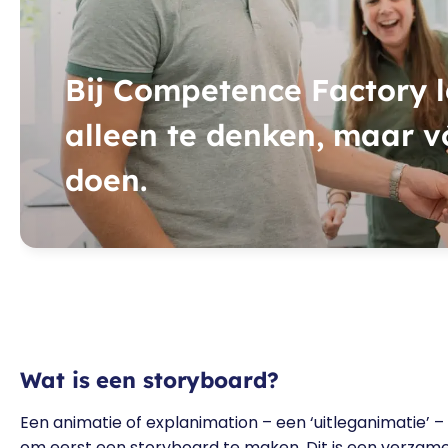
Bij Competence Factory le
alleen te denken, maar v
doen.
Wat is een storyboard?
Een animatie of explanimation – een ‘uitleganimatie’ 
om eerst een storyboard te maken. Dit is een verzamel