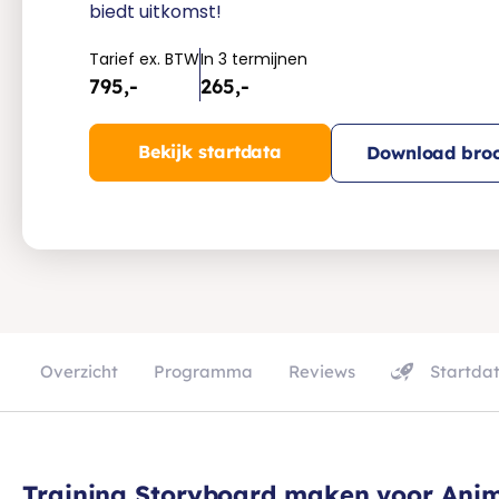
biedt uitkomst!
Tarief ex. BTW
In 3 termijnen
795,-
265,-
Bekijk startdata
Download broc
Overzicht
Programma
Reviews
Startda
Training Storyboard maken voor Anim