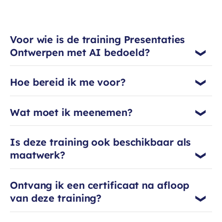
ze Present Savvy op: een
presentation boutiquestudio waar
organisaties, scholen, ondernemers
Voor wie is de training Presentaties
en sprekers terechtkunnen voor
Ontwerpen met AI bedoeld?
aantrekkelijke, innovatieve en
effectieve presentaties. Mandy
gelooft in de kracht van doén: na
Hoe bereid ik me voor?
haar training ga je niet met lege
handen naar huis, maar met je eigen
eindproduct.
Wat moet ik meenemen?
Is deze training ook beschikbaar als
maatwerk?
Ontvang ik een certificaat na afloop
van deze training?