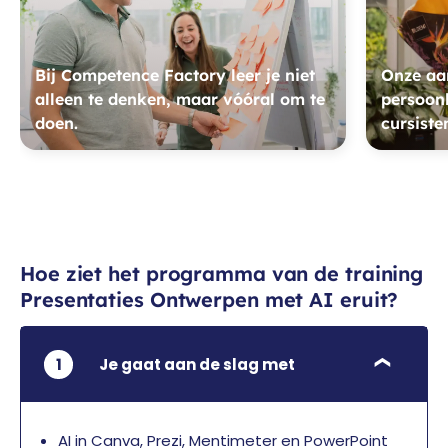
Bij Competence Factory leer je niet
Onze aan
alleen te denken, maar vóóral om te
persoonl
doen.
cursiste
Hoe ziet het programma van de training
Presentaties Ontwerpen met AI eruit?
1
Je gaat aan de slag met
AI in Canva, Prezi, Mentimeter en PowerPoint