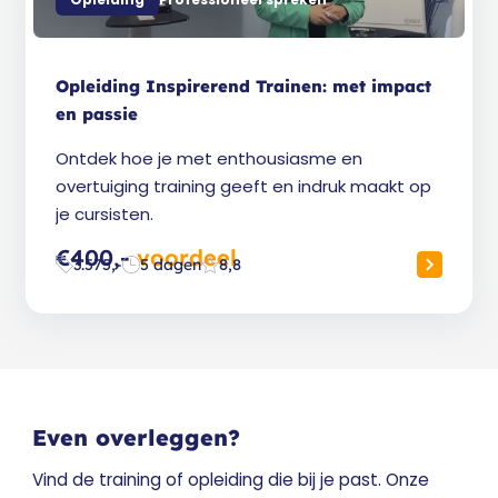
Opleiding Inspirerend Trainen: met impact
en passie
Ontdek hoe je met enthousiasme en
overtuiging training geeft en indruk maakt op
je cursisten.
€400,-
voordeel
3.575,-
5 dagen
8,8
Even overleggen?
Vind de training of opleiding die bij je past. Onze