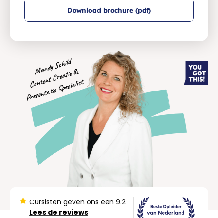
Download brochure (pdf)
Mandy Schild
Co
nt
Cre
atie
&
Prese
nt
atie
Speci
nte
alist
Cursisten geven ons een 9.2
Lees de reviews