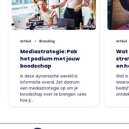
Artikel • Branding
Artike
Mediastrategie: Pak
Wat 
het podium met jouw
stra
boodschap
en h
In deze dynamische wereld is
Wat is
informatie overal. Zet daarom
waarom
een mediastrategie op om je
bedrij
boodschap over te brengen. Lees
ontdek
hoe ji…