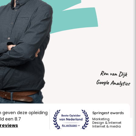
Ron van Dijk
Google Analytics
n geven deze opleiding
Springest awards
d een 8.7
Marketing
Design & Internet
030 207 8200
 reviews
Internet & media
Werkdagen van 8:30 tot 17:30