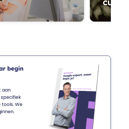
cursis
ar begin
t aan
 specifiek
 tools. We
ginnen.