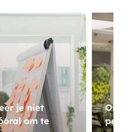
er je niet
Onze 
óóral om te
perso