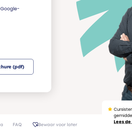
e Google-
hure (pdf)
Cursiste
gemiddel
Lees de
ta
FAQ
Bewaar voor later