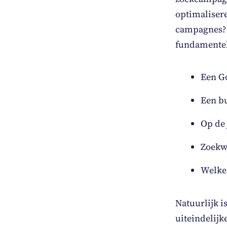
optimalisere
campagnes? D
fundamentel
Een G
Een bu
Op de 
Zoekw
Welke 
Natuurlijk is
uiteindelijk