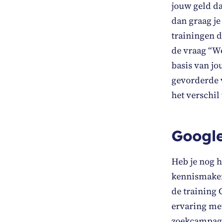
jouw geld da
dan graag je
trainingen d
de vraag “We
basis van jo
gevorderde v
het verschil
Google
Heb je nog h
kennismaken
de training 
ervaring met
zoekcampagn