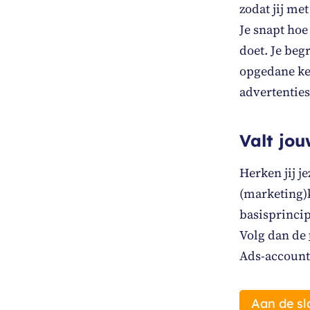
zodat jij me
Je snapt hoe
doet. Je beg
opgedane ke
advertentie
Valt jou
Herken jij j
(marketing)k
basisprincip
Volg dan de
Ads-account
Aan de sl