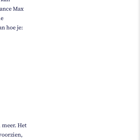
mance Max
de
n hoe je:
l meer. Het
 voorzien,