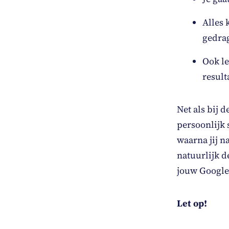
Alles 
gedra
Ook le
resul
Net als bij 
persoonlijk
waarna jij n
natuurlijk d
jouw Google
Let op!