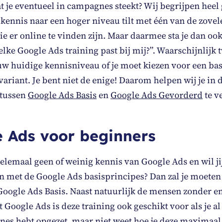
t je eventueel in campagnes steekt? Wij begrijpen heel 
 kennis naar een hoger niveau tilt met één van de zove
ie er online te vinden zijn. Maar daarmee sta je dan ook
lke Google Ads training past bij mij?”. Waarschijnlijk tw
uw huidige kennisniveau of je moet kiezen voor een basi
ariant. Je bent niet de enige! Daarom helpen wij je in
 tussen
Google Ads Basis
en
Google Ads Gevorderd
te v
 Ads voor beginners
elemaal geen of weinig kennis van Google Ads en wil ji
 met de Google Ads basisprincipes? Dan zal je moeten
Google Ads Basis. Naast natuurlijk de mensen zonder e
 Google Ads is deze training ook geschikt voor als je al
es hebt opgezet, maar niet weet hoe je deze maximaal