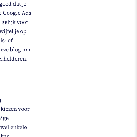
goed dat je
le Google Ads
 gelijk voor
ijfel je op
s- of
 deze blog om
erhelderen.
j
 kiezen voor
nige
 wel enkele
 kan