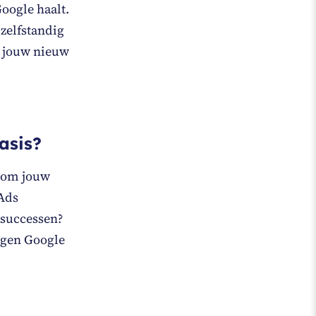
Google haalt.
 zelfstandig
t jouw nieuw
asis?
n om jouw
 Ads
 successen?
igen Google