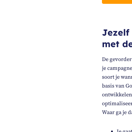
Jezelf
met de
De gevorderd
je campagnes
soort je wan
basis van Go
ontwikkelen.
optimaliseer
Waar ga je d
Je gaa