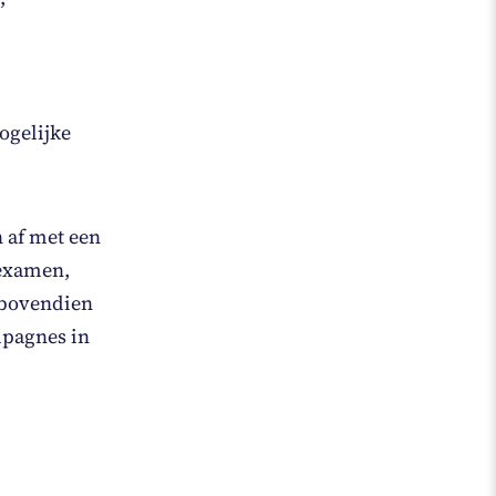
ogelijke
n af met een
 examen,
t bovendien
ampagnes in