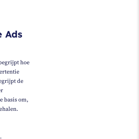
e Ads
begrijpt hoe
ertentie
egrijpt de
er
de basis om,
behalen.
;