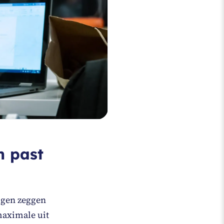
n past
eigen zeggen
maximale uit