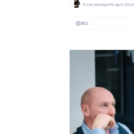
•
3 min leestijd
18 april 2024
851