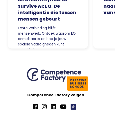
survive AI: EQ, De
naar
intelligentie die tussen
van 
mensen gebeurt
Echte verbinding blijft
mensenwerk. Ontdek waarom EQ
onmisbaar is en hoe je jouw
sociale vaardigheden kunt
ontwikkelen.
Competence Factory volgen