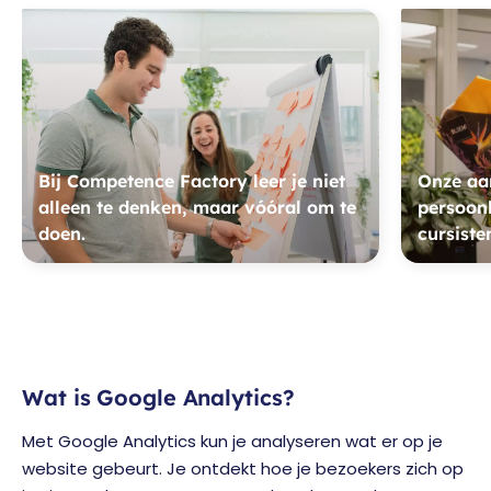
Bij Competence Factory leer je niet
Onze aan
alleen te denken, maar vóóral om te
persoonl
doen.
cursiste
Wat is Google Analytics?
Met Google Analytics kun je analyseren wat er op je
website gebeurt. Je ontdekt hoe je bezoekers zich op