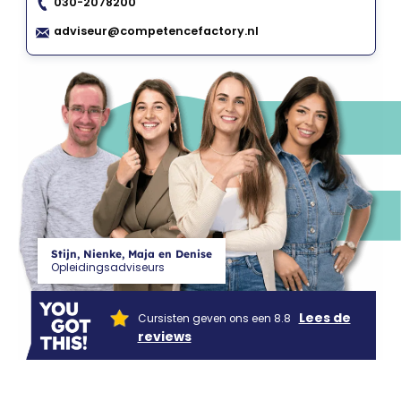
030-2078200
CF
adviseur@competencefactory.nl
Stijn, Nienke, Maja en Denise
Opleidingsadviseurs
Lees de
Cursisten geven ons een 8.8
reviews