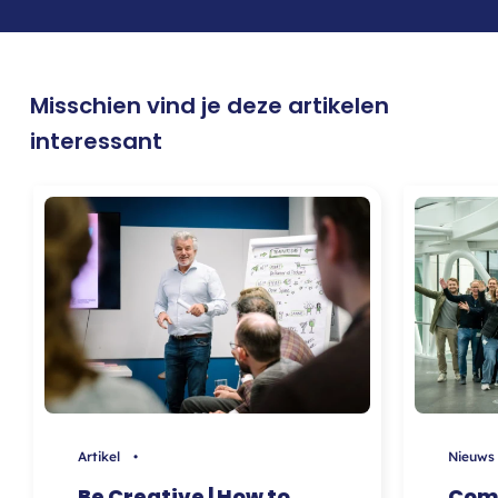
Misschien vind je deze artikelen
interessant
Artikel •
Nieuw
Be Creative | How to
Comi