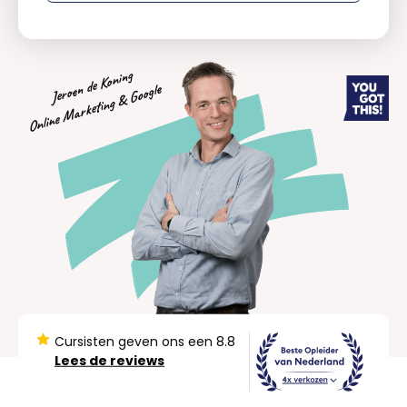
Jeroen de Koning
Online Marketing & Google
Cursisten geven ons een 8.8
Lees de reviews