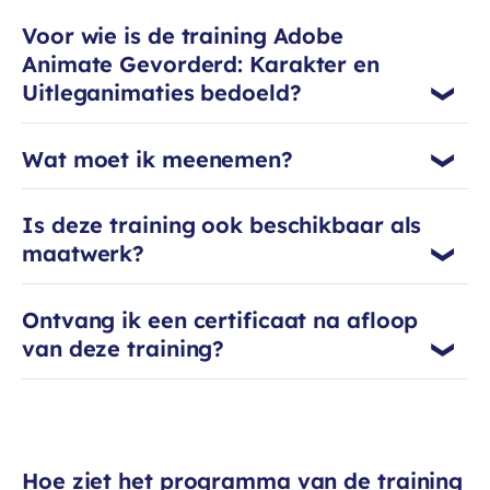
ze tijdens haar trainingen, waarin je
Voor wie is de training Adobe
aan de slag gaat met je eigen
Animate Gevorderd: Karakter en
project. Zo leer je razendsnel
Uitleganimaties bedoeld?
animaties maken én inzetten.
Wat moet ik meenemen?
Is deze training ook beschikbaar als
maatwerk?
Ontvang ik een certificaat na afloop
van deze training?
Hoe ziet het programma van de training