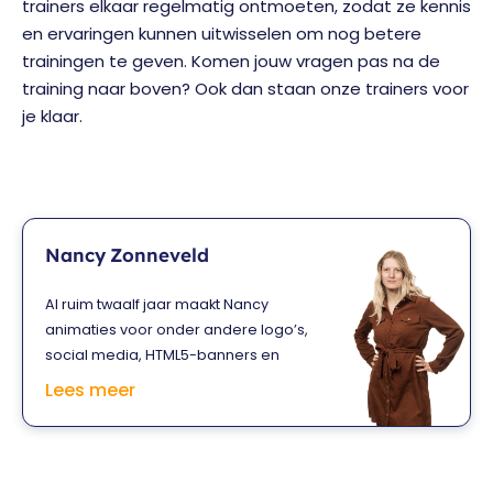
trainers elkaar regelmatig ontmoeten, zodat ze kennis
en ervaringen kunnen uitwisselen om nog betere
trainingen te geven. Komen jouw vragen pas na de
training naar boven? Ook dan staan onze trainers voor
je klaar.
Nancy Zonneveld
Al ruim twaalf jaar maakt Nancy
animaties voor onder andere logo’s,
social media, HTML5-banners en
online games. Dat heeft ze
Lees meer
bijvoorbeeld gedaan voor KLM,
Telegraaf en Philips. Daarnaast werkt
ze veel samen met reclamebureaus.
Al haar kennis en best practices deelt