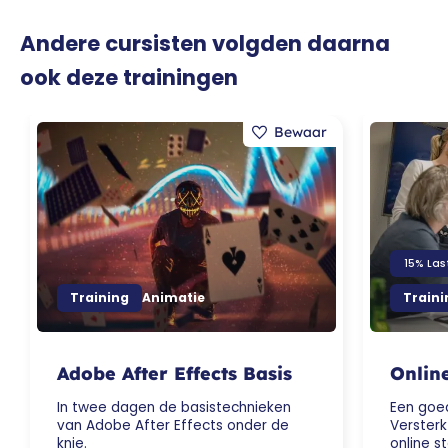
Andere cursisten volgden daarna
ook deze trainingen
15% Las
Training
Animatie
Traini
Adobe After Effects Basis
Online
In twee dagen de basistechnieken
Een goed
van Adobe After Effects onder de
Versterk
knie.
online st