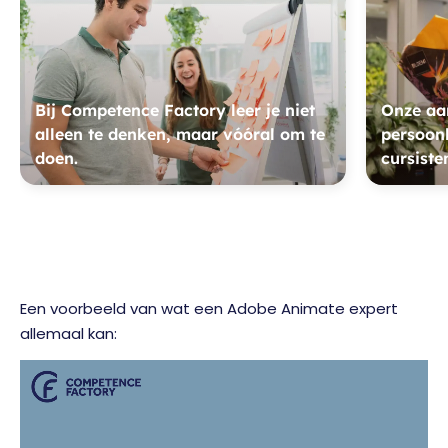
Bij Competence Factory leer je niet
Onze aan
alleen te denken, maar vóóral om te
persoonl
doen.
cursiste
Een voorbeeld van wat een Adobe Animate expert
allemaal kan: