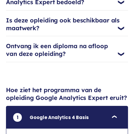
Analytics Expert bedoeld?
zorgt dat cursisten na de training
zelfstandig campagnes kunnen
meten en inrichten. Naast zijn werk
Is deze opleiding ook beschikbaar als
wordt Arjen blij van sport, lekker eten
maatwerk?
en festivals.
Ontvang ik een diploma na afloop
van deze opleiding?
Hoe ziet het programma van de
opleiding Google Analytics Expert eruit?
1
Google Analytics 4 Basis