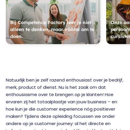
Bij Competence Factory leer je niet
Onze aan
alleen te denken, maar vóóral om te
persoonl
doen.
cursiste
Natuurlijk ben je zelf razend enthousiast over je bedrijf,
merk, product of dienst. Nu is het zaak om dat
enthousiasme over te brengen op je klanten! Hoe
ervaren zij het totaalplaatje van jouw business – en
hoe kun je die customer experience nóg positiever
maken? Tijdens deze opleiding focussen we onder
andere op je customer journey: al het directe en