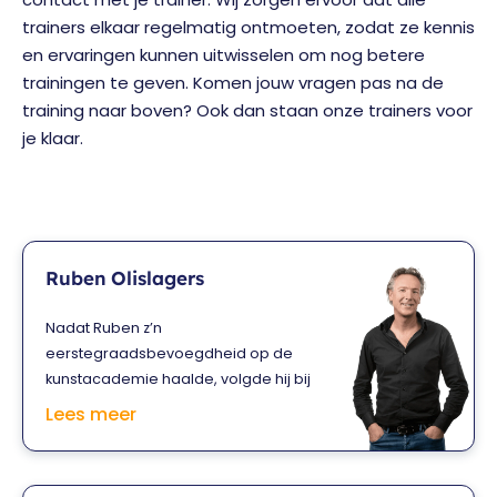
trainers elkaar regelmatig ontmoeten, zodat ze kennis
en ervaringen kunnen uitwisselen om nog betere
trainingen te geven. Komen jouw vragen pas na de
training naar boven? Ook dan staan onze trainers voor
je klaar.
Ruben Olislagers
Nadat Ruben z’n
eerstegraadsbevoegdheid op de
kunstacademie haalde, volgde hij bij
Philips een opleiding tot interaction
Lees meer
designer. Na vier jaar praktijkervaring
bij een full-service internetbedrijf,
begon hij in 2002 zijn eigen