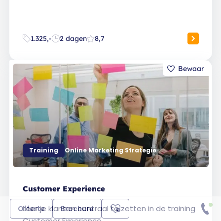
1.325,-
2 dagen
8,7
Training
Online Marketing Strategie
Customer Experience
Leer je klanten centraal te zetten in de training
Offerte
Brochure
Customer Experience.