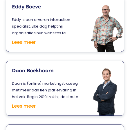
ontwerpbureau: Design al dente.
Eddy Boeve
Ruben geeft al twintig jaar training in
UX-design, interaction design,
Eddy is een ervaren interaction
usability, infographics en de UX-tool
specialist. Elke dag helpt hij
Sketch.
organisaties hun websites te
verbeteren. Dat doet hij onder
Lees meer
andere door de psychologie van
consumenten in de digitale wereld te
doorgronden en die inzichten online
toe te passen. Hij werkt net zo graag
Daan Boekhoorn
voor profit- als non-
profitorganisaties. Vanuit z’n bureau
Daan is (online) marketingstrateeg
Booming geeft Eddy onder andere
met meer dan tien jaar ervaring in
advies aan de grootste
het vak. Begin 2019 trok hij de stoute
internetretailers van Nederland.
schoenen aan en startte hij
Lees meer
Converseon, z’n eigen
onlinemarketingbureau. Leuk detail:
in die periode volgde hij een aantal