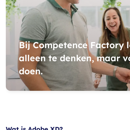
Bij Competence Factory le
alleen te denken, maar v
doen.
Wat is Adobe XD?