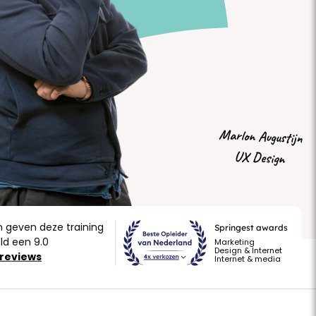
Marlon Augustijn
UX Design
n geven deze training
Springest awards
d een 9.0
Marketing
Design & Internet
030 207 8200
 reviews
Internet & media
Werkdagen van 8:30 tot 17:30