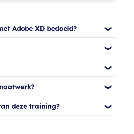
n met Adobe XD bedoeld?
 maatwerk?
van deze training?