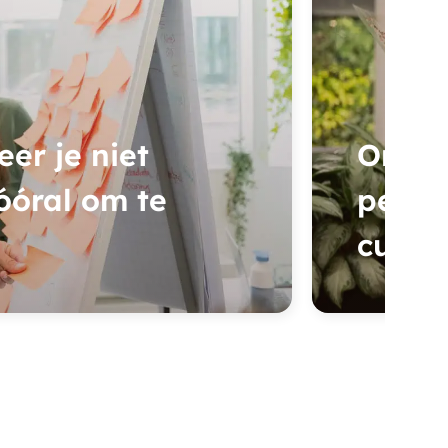
er je niet
Onze 
óóral om te
perso
cursis