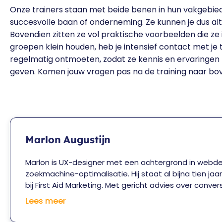
Onze trainers staan met beide benen in hun vakgebi
succesvolle baan of onderneming. Ze kunnen je dus altij
Bovendien zitten ze vol praktische voorbeelden die ze
groepen klein houden, heb je intensief contact met je t
regelmatig ontmoeten, zodat ze kennis en ervaringen 
geven. Komen jouw vragen pas na de training naar bov
Marlon Augustijn
Marlon is UX-designer met een achtergrond in webde
zoekmachine-optimalisatie. Hij staat al bijna tien jaa
bij First Aid Marketing. Met gericht advies over conver
visual design helpt hij organisaties en ondernemers o
Lees meer
groeien. Tijdens zijn trainingen deelt hij z'n kennis en
zijn cursisten. Zo maakt hij je wegwijs in de wereld va