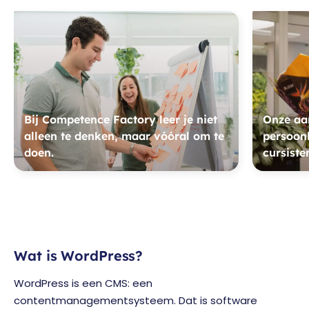
Bij Competence Factory leer je niet
Onze aan
alleen te denken, maar vóóral om te
persoonl
doen.
cursiste
Wat is WordPress?
WordPress is een CMS: een
contentmanagementsysteem. Dat is software