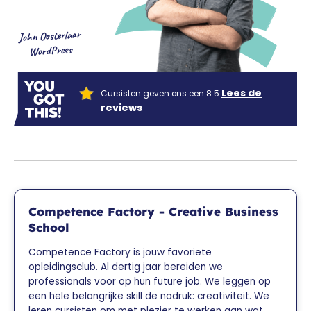
John Oosterlaar
WordPress
Lees de
Cursisten geven ons een 8.5
reviews
Competence Factory - Creative Business
School
Competence Factory is jouw favoriete
opleidingsclub. Al dertig jaar bereiden we
professionals voor op hun future job. We leggen op
een hele belangrijke skill de nadruk: creativiteit. We
leren cursisten om met plezier te werken aan wat