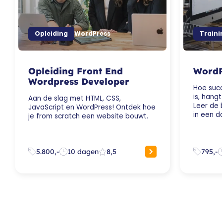
Opleiding
WordPress
Traini
Opleiding Front End
WordP
Wordpress Developer
Hoe suc
is, hang
Aan de slag met HTML, CSS,
Leer de 
JavaScript en WordPress! Ontdek hoe
in een d
je from scratch een website bouwt.
5.800,-
10 dagen
8,5
795,-