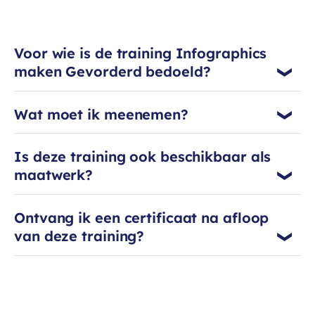
onderwijsbevoegdheid aan de
kunstacademie richtte hij in 2002 zijn
eigen ontwerpbureau Design al
Voor wie is de training Infographics
dente op. Voor sterke infographics
maken Gevorderd bedoeld?
combineert hij grafisch ontwerp en
illustratie met de onderzoekende
werkwijze van UX design. Hierbij zet hij
Wat moet ik meenemen?
zijn ruime kennis in van Adobe-
pakketten, PowerPoint en moderne
AI-tools. Als ervaren docent deelt hij
Is deze training ook beschikbaar als
deze praktijkkennis en creatieve
maatwerk?
aanpak al jaren met enthousiasme
bij Competence Factory.
Ontvang ik een certificaat na afloop
van deze training?