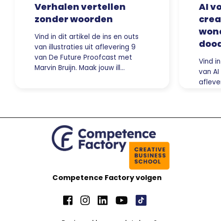
Verhalen vertellen
AI v
zonder woorden
crea
wond
Vind in dit artikel de ins en outs
doo
van illustraties uit aflevering 9
van De Future Proofcast met
Vind in
Marvin Bruijn. Maak jouw ill…
van AI
afleve
Proof
Ma…
Competence Factory volgen