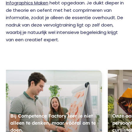
Infographics Maken
hebt opgedaan. Je duikt dieper in
de theorie en oefent met het comprimeren van
informatie, zodat je alleen de essentie overhoudt. De
nadruk van deze vervolgtraining ligt op zelf doen,
waarbij je natuurlijk wel intensieve begeleiding krijgt
van een creatief expert.
Bij Competence Factory leer je niet
Onze aan
alleen te denken, maar vóóral om te
persoonl
doen.
cursiste