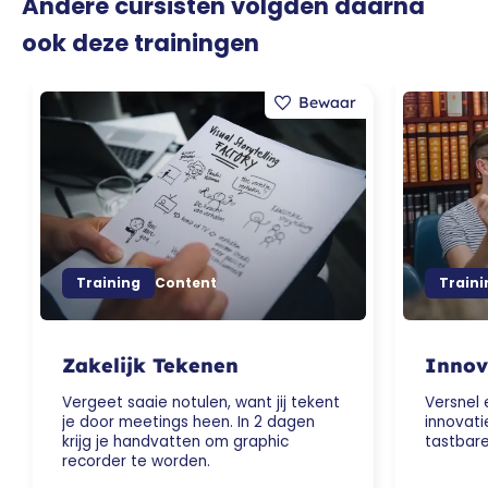
Andere cursisten volgden daarna
ook deze trainingen
Training
Content
Traini
Zakelijk Tekenen
Innov
Vergeet saaie notulen, want jij tekent
Versnel 
je door meetings heen. In 2 dagen
innovati
krijg je handvatten om graphic
tastbare
recorder te worden.