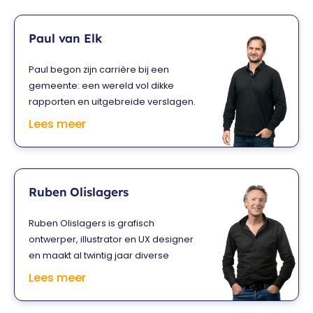
Paul van Elk
Paul begon zijn carrière bij een
gemeente: een wereld vol dikke
rapporten en uitgebreide verslagen.
Informatieoverdracht moet
Lees meer
efficiënter kunnen, dacht hij. Dus ging
hij op zoek naar alternatieven. Tijdens
die zoektocht ontdekte hij de kracht
van infographics: een simpel middel
Ruben Olislagers
om complexe informatie in één keer
te presenteren. Inmiddels werkt Paul
Ruben Olislagers is grafisch
als infographic designer voor
ontwerper, illustrator en UX designer
verschillende organisaties. Én geeft-
en maakt al twintig jaar diverse
ie superpraktische trainingen waarbij
infographics voor overheden en
Lees meer
je vooral veel fouten mag maken,
bedrijven. Na het behalen van zijn
want daar leer je het meest van.
eerstegraads
Bovendien: ‘Feck perfuction’!