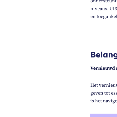
ondersteunt,
niveaus. UI3
en toegankel
Belang
Vernieuwd 
Het vernieu
geven tot es
is het navig