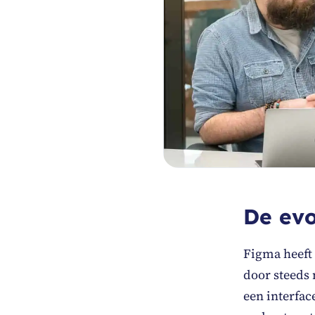
De evo
Figma heeft 
door steeds
een interfac