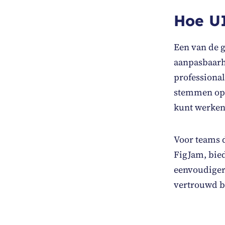
Hoe UI
Een van de g
aanpasbaarhe
professional
stemmen op j
kunt werken,
Voor teams 
FigJam, bied
eenvoudiger 
vertrouwd bl