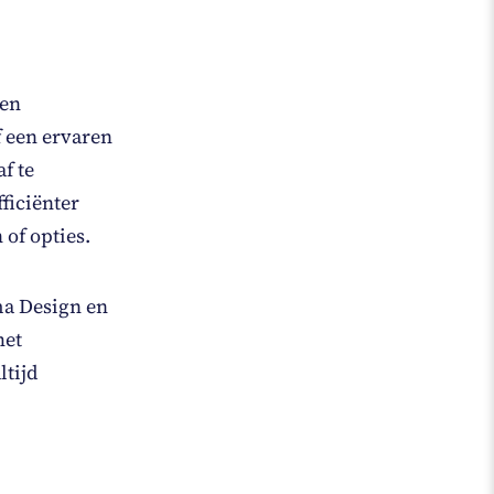
 en
f een ervaren
f te
fficiënter
of opties.
ma Design en
het
ltijd