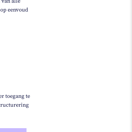
 van alle
s op eenvoud
r toegang te
tructurering