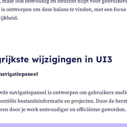
 maar ook eenvoudig en intuïtief blijft voor gebruikers
 is ontworpen om deze balans te vinden, met een focu
ijkheid.
rijkste wijzigingen in UI3
navigatiepaneel
wde navigatiepaneel is ontworpen om gebruikers snelle
sentiële bestandsinformatie en projecten. Door de hers
eren door je werk eenvoudiger en efficiënter geworden.