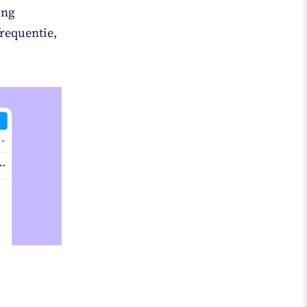
ing
requentie,