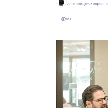
•
2 min leestijd
05 septemb
831