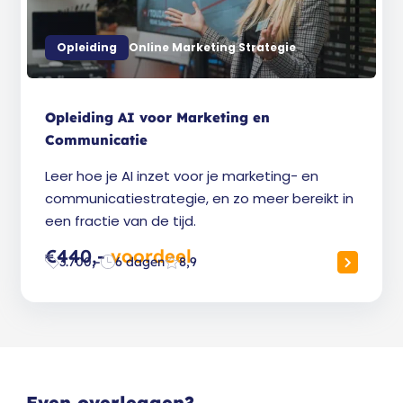
Opleiding
Online Marketing Strategie
Opleiding AI voor Marketing en
Communicatie
Leer hoe je AI inzet voor je marketing- en
communicatiestrategie, en zo meer bereikt in
een fractie van de tijd.
€440,-
voordeel
3.700,-
6 dagen
8,9
Even overleggen?