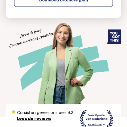
Jessie de Booij
Content marketing specialist
Cursisten geven ons een 9.2
Lees de reviews