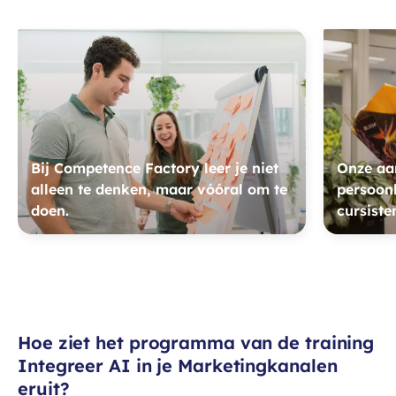
Bij Competence Factory leer je niet
Onze aan
alleen te denken, maar vóóral om te
persoonl
doen.
cursiste
Hoe ziet het programma van de training
Integreer AI in je Marketingkanalen
eruit?