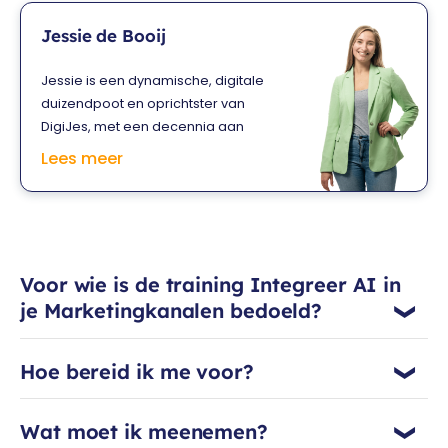
Jessie de Booij
Jessie is een dynamische, digitale
duizendpoot en oprichtster van
DigiJes, met een decennia aan
expertise in digitale content
Lees meer
marketing. Bekend om haar
inspirerende en interactieve
trainingen maakt ze complexe
onderwerpen toegankelijk door
middel van praktische tips, relevante
Voor wie is de training Integreer AI in
cases en up-to-date inzichten. Ze
je Marketingkanalen bedoeld?
deelt niet alleen enthousiast haar
kennis en ervaring, maar creëert ook
de perfecte basis voor jou om jouw
Hoe bereid ik me voor?
bedrijf te laten groeien. Ontdek de
wereld van Content Marketing met
Jessie en ervaar haar energie en het
Wat moet ik meenemen?