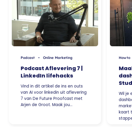
Podcast • Online Marketing
Howto
Podcast Aflevering 7 |
Maak
LinkedIn lifehacks
dash
Stud
Vind in dit artikel de ins en outs
van AI voor linkedin uit aflevering
Wil je
7 van De Future Proofcast met
dashb
Arjen de Groot. Maak jou…
market
kaart 
stappe