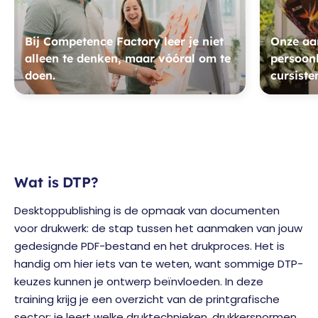
Bij Competence Factory leer je niet
Onze aan
alleen te denken, maar vóóral om te
persoonl
doen.
cursiste
Wat is DTP?
Desktoppublishing is de opmaak van documenten
voor drukwerk: de stap tussen het aanmaken van jouw
gedesignde PDF-bestand en het drukproces. Het is
handig om hier iets van te weten, want sommige DTP-
keuzes kunnen je ontwerp beïnvloeden. In deze
training krijg je een overzicht van de printgrafische
sector: je leert welke druktechnieken, drukkersnormen