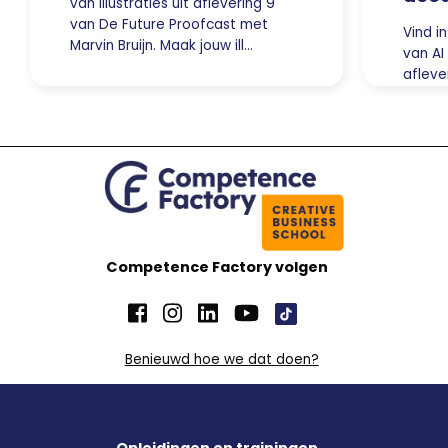
van illustraties uit aflevering 9
van De Future Proofcast met
Vind in
Marvin Bruijn. Maak jouw ill…
van AI
afleve
Proof
Ma…
Competence Factory volgen
Benieuwd hoe we dat doen?
Opleidingen en trainingen