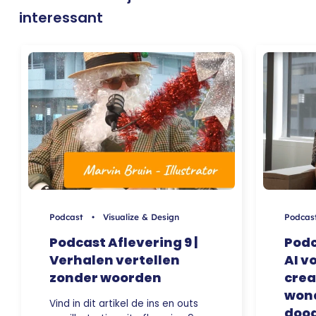
interessant
Podcast • Visualize & Design
Podcas
Podcast Aflevering 9 |
Podc
Verhalen vertellen
AI v
zonder woorden
crea
wond
Vind in dit artikel de ins en outs
doo