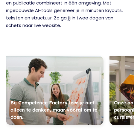
en publicatie combineert in één omgeving. Met
ingebouwde AI-tools genereer je in minuten layouts,
teksten en structuur. Zo ga jij in twee dagen van
schets naar live website.
Bij Competence Factory leer je niet
Onze aan
alleen te denken, maar vóóral om te
persoonl
doen.
cursiste