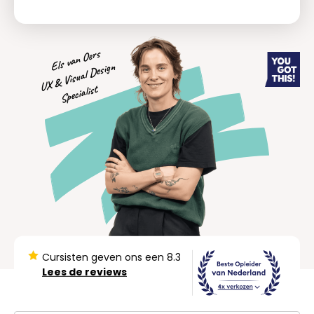
Els van Oers
U
X
&
Visu
al
Desig
n
Speci
alist
Cursisten geven ons een 8.3
Lees de reviews