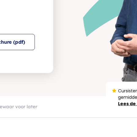
hure (pdf)
Cursiste
gemiddel
Lees de
ewaar voor later