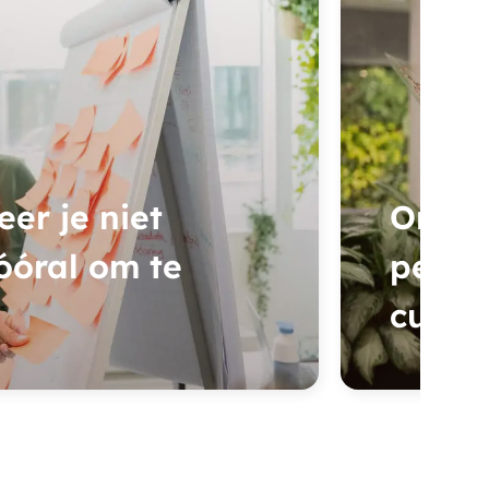
er je niet
Onze 
óóral om te
perso
cursis