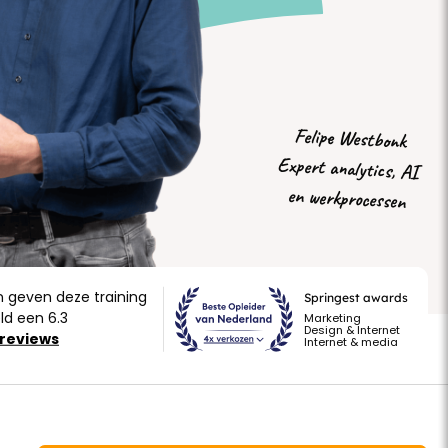
Felipe Westbonk
Expert analytics, AI
en werkprocessen
n geven deze training
Springest awards
d een 6.3
Marketing
Design & Internet
030 207 8200
 reviews
Internet & media
Werkdagen van 8:30 tot 17:30