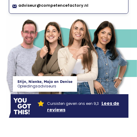
CF
adviseur@competencefactory.nl
Stijn, Nienke, Maja en Denise
Opleidingsadviseurs
Lees de
Cursisten geven ons een 9,3
reviews