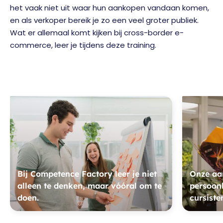
het vaak niet uit waar hun aankopen vandaan komen,
en als verkoper bereik je zo een veel groter publiek.
Wat er allemaal komt kijken bij cross-border e-
commerce, leer je tijdens deze training.
Bij Competence Factory leer je niet
Onze aan
alleen te denken, maar vóóral om te
persoonl
doen.
cursiste