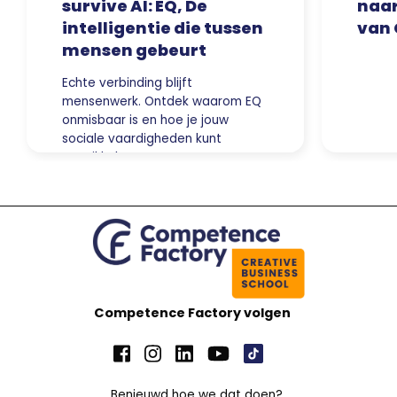
survive AI: EQ, De
naar
intelligentie die tussen
van 
mensen gebeurt
Echte verbinding blijft
mensenwerk. Ontdek waarom EQ
onmisbaar is en hoe je jouw
sociale vaardigheden kunt
ontwikkelen.
Competence Factory volgen
Benieuwd hoe we dat doen?