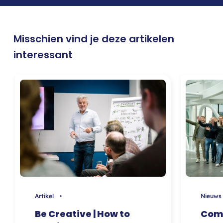
Misschien vind je deze artikelen
interessant
Artikel •
Nieuw
Be Creative | How to
Comi