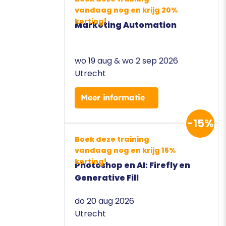
vandaag nog en krijg 20%
korting!
Marketing Automation
wo 19 aug & wo 2 sep 2026
Utrecht
Meer informatie
-15%
Boek deze training
vandaag nog en krijg 15%
korting!
Photoshop en AI: Firefly en
Generative Fill
do 20 aug 2026
Utrecht