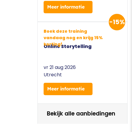
Meer informatie
-15%
Boek deze training
vandaag nog en krijg 15%
korting!
Online Storytelling
vr 21 aug 2026
Utrecht
Meer informatie
Bekijk alle aanbiedingen