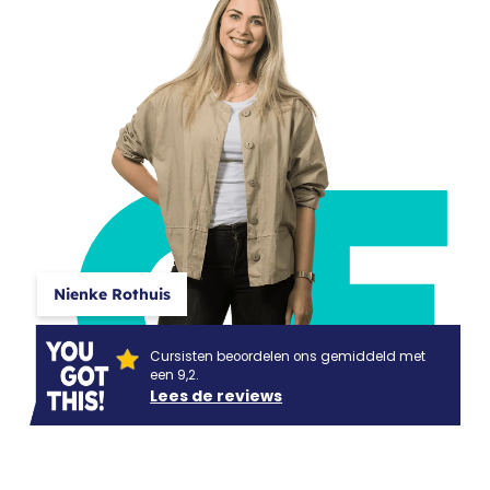
CF
Nienke Rothuis
Cursisten beoordelen ons gemiddeld met
een 9,2.
Lees de reviews