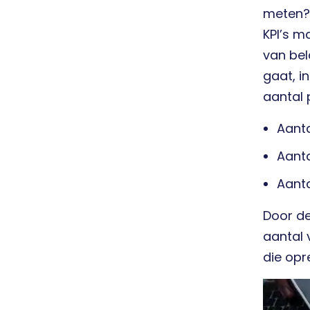
meten? 
KPI’s m
van bel
gaat, i
aantal 
Aant
Aanta
Aanta
Door de
aantal v
die opr