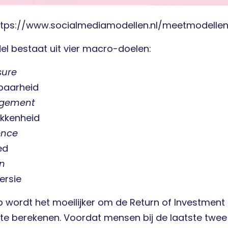
https://www.socialmediamodellen.nl/meetmodelle
el bestaat uit vier macro-doelen:
sure
baarheid
gement
okkenheid
ence
ed
on
ersie
p wordt het moeilijker om de Return of Investment
te berekenen. Voordat mensen bij de laatste twee