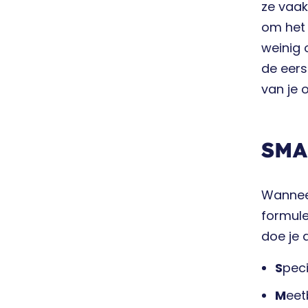
ze vaak
om het 
weinig 
de eers
van je 
SMA
Wanneer
formule
doe je 
S
peci
M
eet