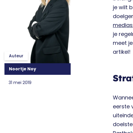
je wilt
doelgeri
medias
je rege
meet je
artikel!
Auteur
Noortje Noy
Stra
31 mei 2019
Wanneer
eerste 
uiteind
doelste