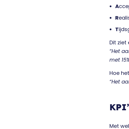
A
cce
R
eali
T
ijd
Dit ziet 
“Het aa
met 15
Hoe het
“Het aa
KPI’
Met wel