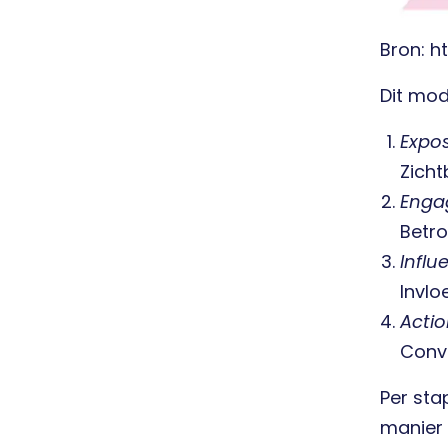
Bron: 
Dit mod
Expo
Zicht
Enga
Betr
Influ
Invlo
Acti
Conv
Per sta
manier 