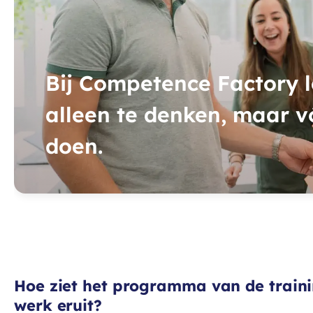
Bij Competence Factory le
alleen te denken, maar v
doen.
Hoe ziet het programma van de trainin
werk eruit?