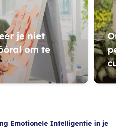
er je niet
Onze 
óóral om te
perso
cursis
g Emotionele Intelligentie in je