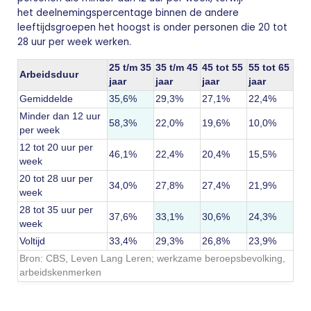
het deelnemingspercentage binnen de andere
leeftijdsgroepen het hoogst is onder personen die
20 tot
28 uur per week werken.
25 t/m 35
35 t/m 45
45 tot 55
55 tot 65
Arbeidsduur
jaar
jaar
jaar
jaar
Gemiddelde
35,6%
29,3%
27,1%
22,4%
Minder dan 12 uur
58,3%
22,0%
19,6%
10,0%
per week
12 tot 20 uur per
46,1%
22,4%
20,4%
15,5%
week
20 tot 28 uur per
34,0%
27,8%
27,4%
21,9%
week
28 tot 35 uur per
37,6%
33,1%
30,6%
24,3%
week
Voltijd
33,4%
29,3%
26,8%
23,9%
Bron: CBS,
Leven Lang Leren; werkzame beroepsbevolking,
arbeidskenmerken