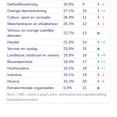
Delfstoffenwinning
30,8%
9
⬇
-2
Overige dienstverlening
27,1%
10
⬆
+2
Cultuur, sport en recreatie
26,9%
11
⬇
-1
Waterbedrijven en afvalbeheer
26,3%
12
⬇
-1
Verhuur en overige zakelijke
22,7%
13
◼
diensten
Handel
21,6%
14
⬆
+2
Vervoer en opslag
20,8%
15
◼
Landbouw, bosbouw en visserij
18,8%
16
⬆
+4
Bouwnijverheid
18,4%
17
⬆
+1
Huishoudens
18,2%
18
⬆
+1
Industrie
18,1%
19
⬇
-2
Horeca
15,2%
20
⬇
-6
Extraterritoriale organisaties
0,0%
21
◼
Bron: CBS, Leven Lang Leren; werkzame beroepsbevolking,
bedrijfskenmerken