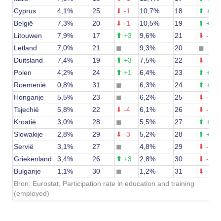
Cyprus
4,1%
25
⬇
-1
10,7%
18
⬆
+7
België
7,3%
20
⬇
-1
10,5%
19
⬆
+1
Litouwen
7,9%
17
⬆
+3
9,6%
21
⬇
-3
Letland
7,0%
21
◼
9,3%
20
◼
Duitsland
7,4%
19
⬆
+3
7,5%
22
⬇
-3
Polen
4,2%
24
⬆
+1
6,4%
23
⬆
+1
Roemenië
0,8%
31
◼
6,3%
24
⬆
+7
Hongarije
5,5%
23
◼
6,2%
25
⬇
-2
Tsjechië
5,8%
22
⬇
-4
6,1%
26
⬇
-
4
Kroatië
3,0%
28
◼
5,5%
27
⬆
+1
Slowakije
2,8%
29
⬇
-3
5,2%
28
⬆
+1
Servië
3,1%
27
◼
4,8%
29
⬇
-2
Griekenland
3,4%
26
⬆
+3
2,8%
30
⬇
-4
Bulgarije
1,1%
30
◼
1,2%
31
⬇
-1
Bron: Eurostat, Participation rate in education and training
(employed)