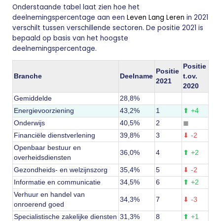
Onderstaande tabel laat zien hoe het
deelnemingspercentage aan een
Leven Lang Leren
in 2021
verschilt tussen verschillende sectoren. De positie 2021 is
bepaald op basis van het hoogste
deelnemingspercentage.
Positie
Positie
Branche
Deelname
t.ov.
2021
2020
Gemiddelde
28,8%
Energievoorziening
43,2%
1
⬆
+4
Onderwijs
40,5%
2
◼
Financiële dienstverlening
39,8%
3
⬇
-2
Openbaar bestuur en
36,0%
4
⬆
+2
overheidsdiensten
Gezondheids- en welzijnszorg
35,4%
5
⬇
-2
Informatie en communicatie
34,5%
6
⬆
+2
Verhuur en handel van
34,3%
7
⬇
-3
onroerend goed
Specialistische zakelijke diensten
31,3%
8
⬆
+1