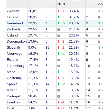
2019
2020
Zweden
26,8%
3
⬇
-1
33,4%
1
⬆
+2
Finland
28,3%
2
⬆
+1
31,7%
2
◼
Nederland
19,9%
4
⬆ +5
28,8%
3
⬆
+1
Zwitserland
29,5%
1
◼
24,4%
4
⬇
-3
IJsland
19,7%
5
◼
23,1%
5
◼
Denemarken
19,5%
6
⬇
-2
21,7%
6
◼
Slovenië
9,0%
16
⬇
-2
21,5%
7
⬆
+9
Noorwegen
16,3%
9
⬆
+1
20,0%
8
⬆
+1
Estland
17,4%
7
◼
19,4%
9
⬇
-2
Luxemburg
17,1%
8
◼
18,1%
10
⬇
-2
Malta
12,6%
11
⬆
+1
15,9%
11
◼
Oostenrijk
11,9%
12
⬇
-1
15,3%
12
◼
Spanje
11,0%
14
⬆
+2
14,8%
13
⬆
+1
Ierland
11,1%
13
◼
13,8%
14
⬇
-1
Portugal
10,4%
15
◼
13,0%
15
◼
Frankrijk
14,2%
10
⬇
-4
11,9%
16
⬇
-6
Italië
7,6%
18
⬇
-1
11,4%
17
⬆
+1