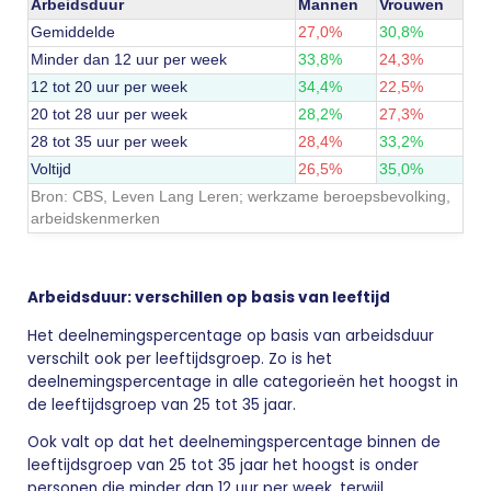
Arbeidsduur
Mannen
Vrouwen
Gemiddelde
27,0%
30,8%
Minder dan 12 uur per week
33,8%
24,3%
12 tot 20 uur per week
34,4%
22,5%
20 tot 28 uur per week
28,2%
27,3%
28 tot 35 uur per week
28,4%
33,2%
Voltijd
26,5%
35,0%
Bron: CBS,
Leven Lang Leren; werkzame beroepsbevolking,
arbeidskenmerken
Arbeidsduur: verschillen op basis van leeftijd
Het deelnemingspercentage op basis van arbeidsduur
verschilt ook per leeftijdsgroep. Zo is het
deelnemingspercentage in alle categorieën het hoogst in
de leeftijdsgroep van 25 tot 35 jaar.
Ook valt op dat het deelnemingspercentage binnen de
leeftijdsgroep van 25 tot 35 jaar het hoogst is onder
personen die minder dan 12 uur per week, terwijl