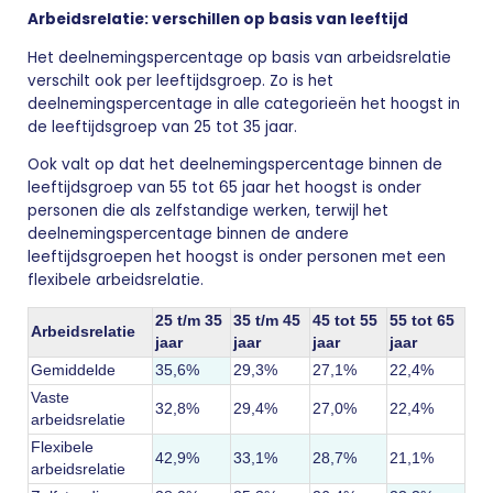
Arbeidsrelatie: verschillen op basis van leeftijd
Het deelnemingspercentage op basis van arbeidsrelatie
verschilt ook per leeftijdsgroep. Zo is het
deelnemingspercentage in alle categorieën het hoogst in
de leeftijdsgroep van 25 tot 35 jaar.
Ook valt op dat het deelnemingspercentage binnen de
leeftijdsgroep van 55 tot 65 jaar het hoogst is onder
personen die als zelfstandige werken, terwijl het
deelnemingspercentage binnen de andere
leeftijdsgroepen het hoogst is onder personen met een
flexibele arbeidsrelatie.
25 t/m 35
35 t/m 45
45 tot 55
55 tot 65
Arbeidsrelatie
jaar
jaar
jaar
jaar
Gemiddelde
35,6%
29,3%
27,1%
22,4%
Vaste
32,8%
29,4%
27,0%
22,4%
arbeidsrelatie
Flexibele
42,9%
33,1%
28,7%
21,1%
arbeidsrelatie