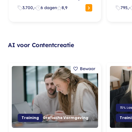
3.700,-
6 dagen
8,9
795,-
AI voor Contentcreatie
15% La
Training
Grafische Vormgeving
Train