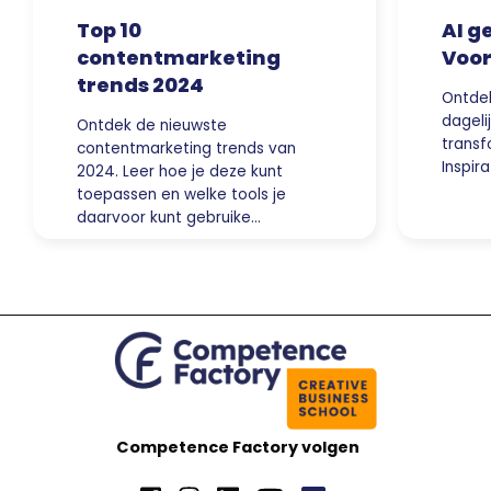
Top 10
AI g
contentmarketing
Voor
trends 2024
Ontdek
dagel
Ontdek de nieuwste
trans
contentmarketing trends van
Inspira
2024. Leer hoe je deze kunt
toepassen en welke tools je
daarvoor kunt gebruike…
Competence Factory volgen