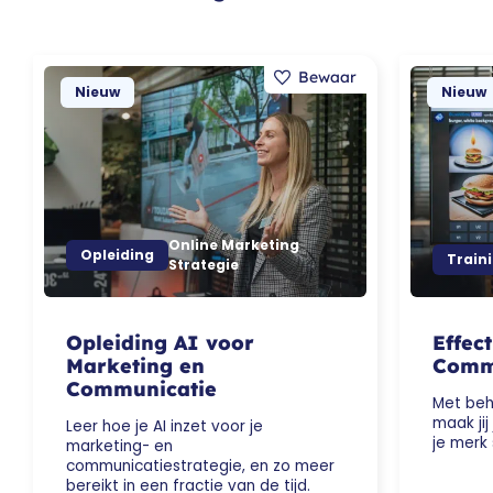
Nieuw
Nieuw
Online Marketing
Opleiding
Train
Strategie
Opleiding AI voor
Effec
Marketing en
Commu
Communicatie
Met beh
maak ji
Leer hoe je AI inzet voor je
je merk 
marketing- en
communicatiestrategie, en zo meer
bereikt in een fractie van de tijd.