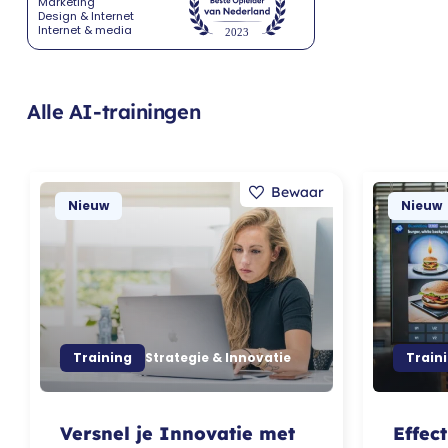
Marketing
Design & Internet
Internet & media
Alle AI-trainingen
Nieuw
Nieuw
Training
Strategie & Innovatie
Train
Versnel je Innovatie met
Effec