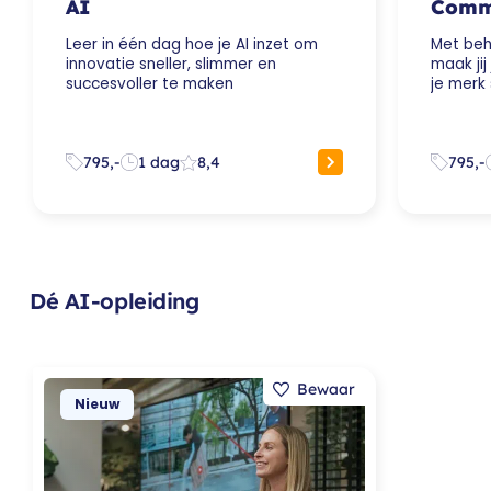
AI
Commu
Leer in één dag hoe je AI inzet om
Met beh
innovatie sneller, slimmer en
maak ji
succesvoller te maken
je merk 
795,-
1 dag
8,4
795,-
Dé AI-opleiding
Nieuw