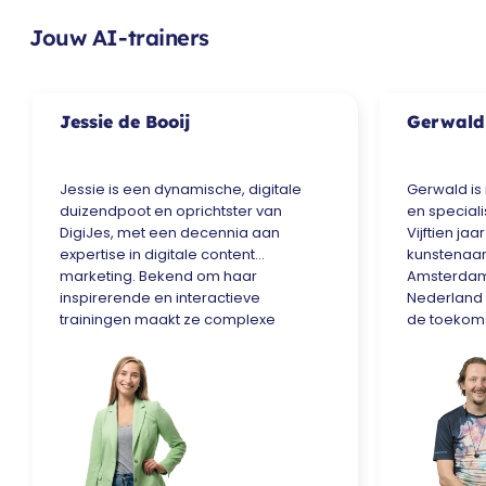
Jouw AI-trainers
Jessie de Booij
Gerwald
Jessie is een dynamische, digitale
Gerwald is
duizendpoot en oprichtster van
en specialis
DigiJes, met een decennia aan
Vijftien jaa
expertise in digitale content
kunstenaar
marketing. Bekend om haar
Amsterdam. 
inspirerende en interactieve
Nederland 
trainingen maakt ze complexe
de toekoms
onderwerpen toegankelijk door
verkennen, 
middel van praktische tips, relevante
Hogeschool
cases en up-to-date inzichten. Ze
Kunstacadem
deelt niet alleen enthousiast haar
pragmatisc
kennis en ervaring, maar creëert ook
mens centraa
de perfecte basis voor jou om jouw
puur mense
bedrijf te laten groeien. Ontdek de
kunt wel s