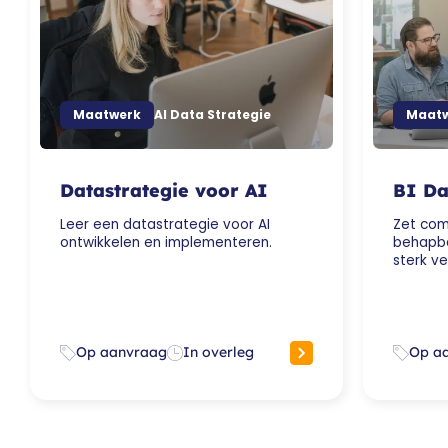
Maatwerk
AI Data Strategie
Maat
Datastrategie voor AI
BI Da
Leer een datastrategie voor AI
Zet com
ontwikkelen en implementeren.
behapba
sterk ve
Op aanvraag
In overleg
Op a