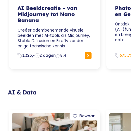
AI Beeldcreatie - van
Photo
Midjourney tot Nano
en Ge
Banana
Ontdek 
(AI-)fu
Creëer adembenemende visuele
en bren
beelden met AI-tools als Midjourney,
date.
Stable Diffusion en Firefly zonder
enige technische kennis
1.325,-
2 dagen
8,4
675,7
AI & Data