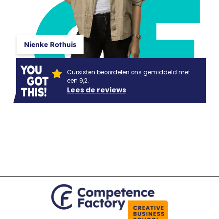
CF
Nienke Rothuis
Cursisten beoordelen ons gemiddeld met
een 9,2.
Lees de reviews