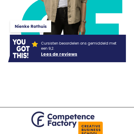
CF
Nienke Rothuis
Cursisten beoordelen ons gemiddeld met
een 9,2.
Lees de reviews