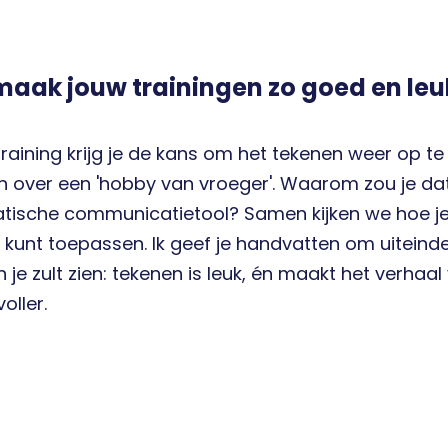
aak jouw trainingen zo goed en le
 training krijg je de kans om het tekenen weer op te
en over een 'hobby van vroeger'. Waarom zou je da
ische communicatietool? Samen kijken we hoe je t
 kunt toepassen. Ik geef je handvatten om uiteindel
n je zult zien: tekenen is leuk, én maakt het verhaa
oller.