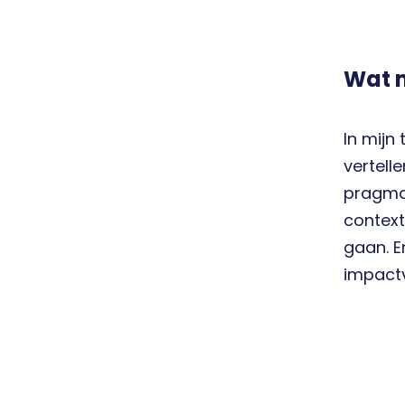
Wat m
In mijn
vertell
pragmat
context
gaan. E
impactv