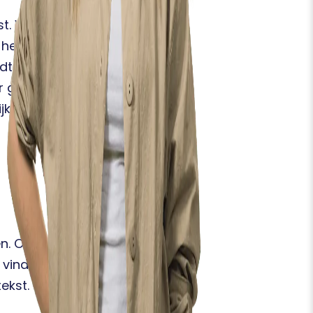
t. Wanneer je live
et gesprek iets heel
t. Vaak zie je in mijn
er gezien hebben.
jkheden.
n. Of het nu
 vinden tekenen te gek.
ekst.