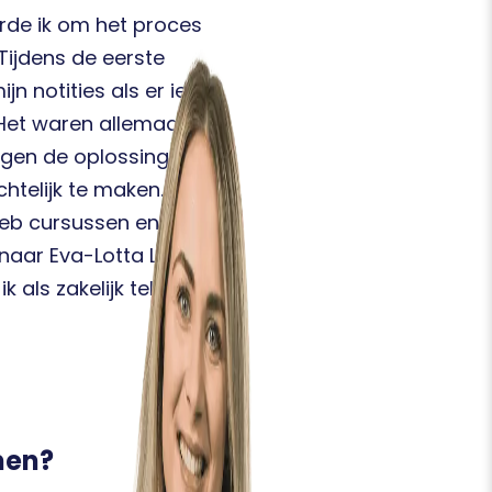
rde ik om het proces
Tijdens de eerste
n notities als er iets
Het waren allemaal
ningen de oplossingen. Het
htelijk te maken.
Dus
 heb cursussen en
enaar Eva-Lotta Lamm –
 als zakelijk tekenaar
men?