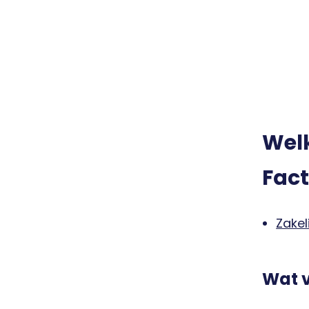
Welk
Fact
Zakel
Wat v