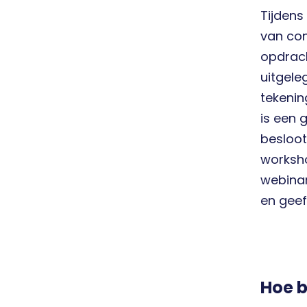
Tijdens
van con
opdrach
uitgele
tekenin
is een 
besloot
worksho
webinar
en geef 
Hoe b