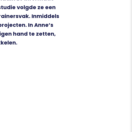
studie volgde ze een
rainersvak. Inmiddels
rojecten. In Anne’s
eigen hand te zetten,
kkelen.