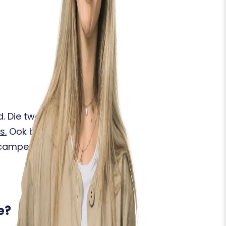
d. Die twee gaan ook
s.
Ook ben ik graag in de
campertje.
e?