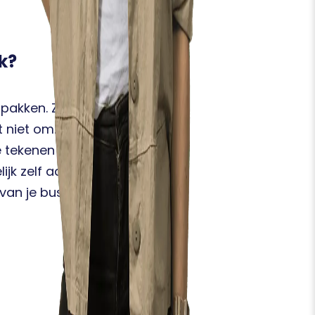
uk?
 pakken. Zoveel cursisten
t niet omzetten tot
ekenen in zakelijke
ijk zelf aan de slag kunt
l van je business een stuk