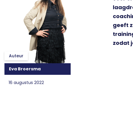
laagdre
coachi
geeft 
trainin
zodat 
Auteur
Eva Broersma
16 augustus 2022