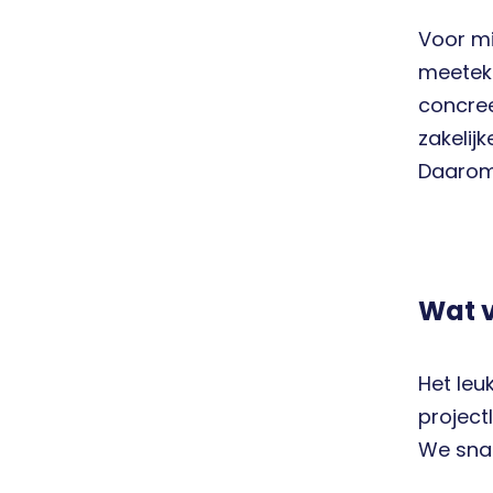
Voor mi
meeteke
concree
zakelij
Daarom 
Wat v
Het leu
project
We snak