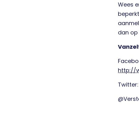
Wees er
beperkt
aanmeldi
dan op 
Vanzel
Facebo
http:/
Twitter:
@Verste