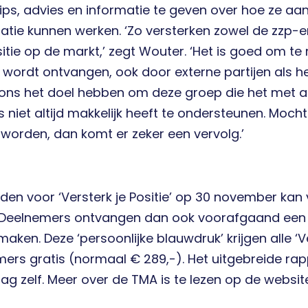
ips, advies en informatie te geven over hoe ze aan
atie kunnen werken. ‘Zo versterken zowel de zzp-
itie op de markt,’ zegt Wouter. ‘Het is goed om te m
f wordt ontvangen, ook door externe partijen als 
 ons het doel hebben om deze groep die het met a
 niet altijd makkelijk heeft te ondersteunen. Mocht
worden, dan komt er zeker een vervolg.’
en voor ‘Versterk je Positie’ op 30 november kan v
 Deelnemers ontvangen dan ook voorafgaand een 
maken. Deze ‘persoonlijke blauwdruk’ krijgen alle ‘Ve
ers gratis (normaal € 289,-). Het uitgebreide r
ag zelf. Meer over de TMA is te lezen op de websit