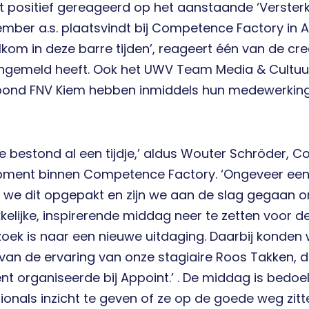
t positief gereageerd op het aanstaande ‘Versterk j
mber a.s. plaatsvindt bij Competence Factory in
kom in deze barre tijden’, reageert één van de cre
angemeld heeft. Ook het UWV Team Media & Cultu
bond FNV Kiem hebben inmiddels hun medewerkin
ee bestond al een tijdje,’ aldus Wouter Schröder, C
pment binnen Competence Factory. ‘Ongeveer ee
we dit opgepakt en zijn we aan de slag gegaan om 
kelijke, inspirerende middag neer te zetten voor d
zoek is naar een nieuwe uitdaging. Daarbij konden 
an de ervaring van onze stagiaire Roos Takken, di
nt organiseerde bij Appoint.’ . De middag is bedo
ionals inzicht te geven of ze op de goede weg zitt