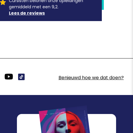
Cursisten belonen onze opleidingen
gemiddeld met een 9,2.
Lees de reviews
Benieuwd hoe we dat doen?