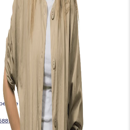
peciale LinkedIn groep
85885?