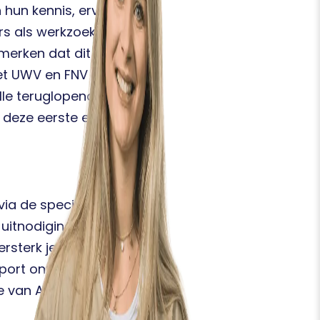
 hun kennis, ervaring en
ers als werkzoekenden
erken dat dit initiatief
het UWV en FNV Kiem die
lle teruglopende
 deze eerste editie een
ia de speciale LinkedIn
uitnodiging om de TMA-
rsterk je Positie’
apport ontvangt men dan
e van Appoint.