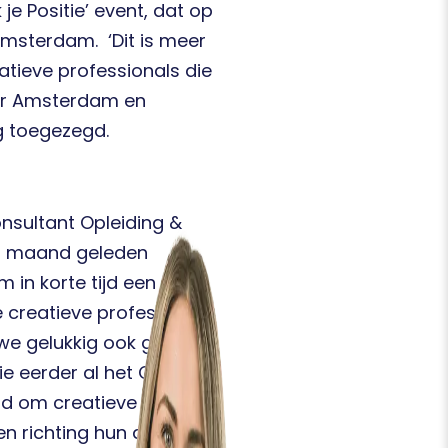
e Positie’ event, dat op
 Amsterdam.
‘Dit is meer
atieve professionals die
ur Amsterdam en
g toegezegd.
onsultant Opleiding &
n maand geleden
in korte tijd een
e creatieve professional
we gelukkig ook gebruik
e eerder al het Creative
eld om creatieve
en richting hun doel en