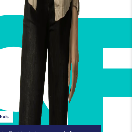
C
huis