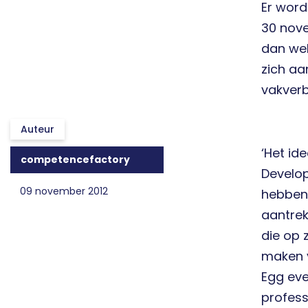
Er word
30 nove
dan wel
zich a
vakver
Auteur
‘Het id
competencefactory
Develo
09 november 2012
hebben 
aantrek
die op 
maken v
Egg eve
profess