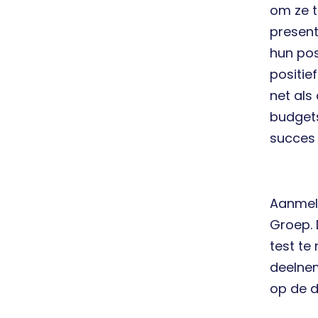
om ze t
present
hun pos
positie
net als
budgets
succes 
Aanmeld
Groep.
test te 
deelnem
op de d