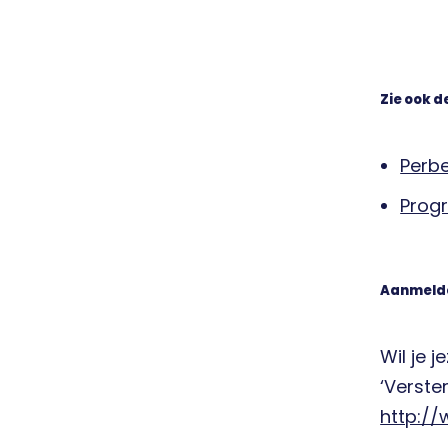
Zie ook d
Perbe
Progr
Aanmelde
Wil je 
‘Verster
http://