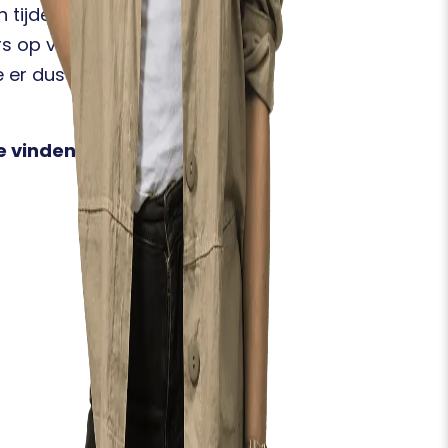
n tijdens de dag is
rs op volgorde van
er dus bij zijn, meldt je
e vinden