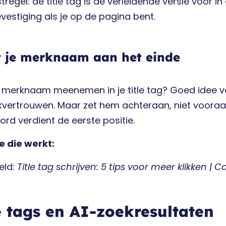
tregel: de title tag is de verleidende versie voor i
evestiging als je op de pagina bent.
t je merknaam aan het einde
je merknaam meenemen in je title tag? Goed idee
vertrouwen. Maar zet hem achteraan, niet vooraan
rd verdient de eerste positie.
e die werkt:
eld:
Title tag schrijven: 5 tips voor meer klikken 
e tags en AI-zoekresultaten