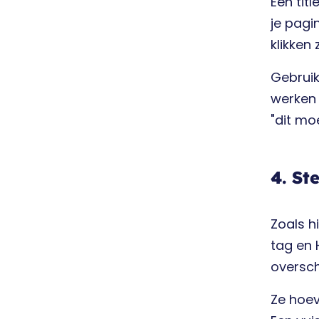
Een tit
je pagi
klikken
Gebruik
werken g
"dit moe
4. St
Zoals h
tag en 
overschr
Ze hoev