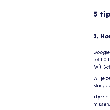
5 ti
1. Ho
Google 
tot 60 t
'W'). Sc
Wil je 
Mangool
Tip:
sch
missen.