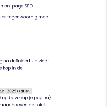
an on-page SEO.
ogle er tegenwoordig mee
ina definieert. Je vindt
e kop in de
</
title
>
in 2025
re kop bovenop je pagina)
maar hoeven dat niet.