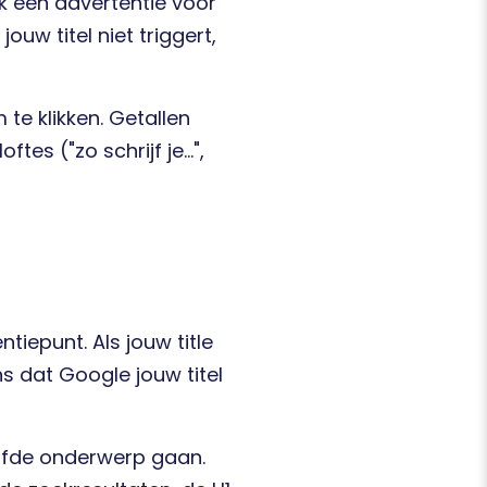
ook een advertentie voor
uw titel niet triggert,
te klikken. Getallen
es ("zo schrijf je...",
tiepunt. Als jouw title
ns dat Google jouw titel
elfde onderwerp gaan.