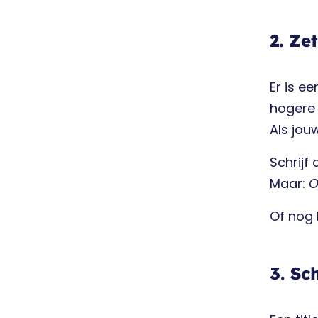
2. Ze
Er is e
hogere 
Als jou
Schrijf 
Maar:
O
Of nog 
3. Sc