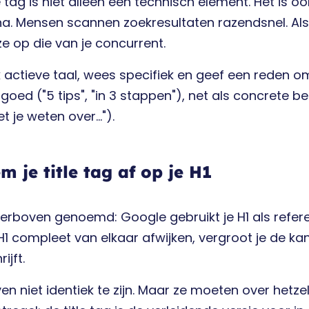
le tag is niet alleen een technisch element. Het is 
na. Mensen scannen zoekresultaten razendsnel. Als jo
 ze op die van je concurrent.
 actieve taal, wees specifiek en geef een reden om 
oed ("5 tips", "in 3 stappen"), net als concrete beloft
t je weten over...").
em je title tag af op je H1
ierboven genoemd: Google gebruikt je H1 als referen
H1 compleet van elkaar afwijken, vergroot je de ka
ijft.
en niet identiek te zijn. Maar ze moeten over hetz