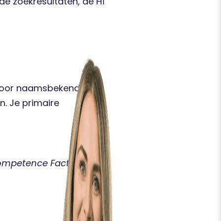
n de zoekresultaten, de H1
 voor naamsbekendheid
. Je primaire
| Competence Factory