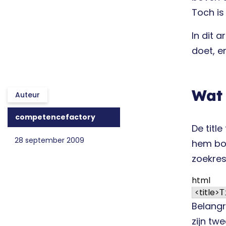
Toch is
In dit 
doet, en
Wat 
Auteur
competencefactory
De titl
28 september 2009
hem bov
zoekresu
html
<
title
>
T
Belangr
zijn tw