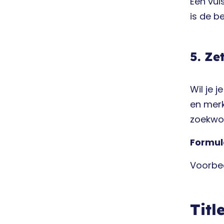
Een vuis
is de b
5. Ze
Wil je 
en merk
zoekwoo
Formul
Voorbe
Titl