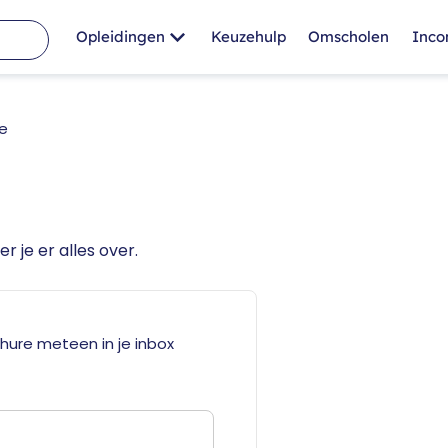
Opleidingen
Keuzehulp
Omscholen
Inc
e
r je er alles over.
hure meteen in je inbox