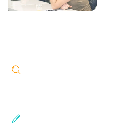
Wat levert het jouw team
op?
Meer invloed op online resultaat
Je leert campagnes opzetten die echt werken. Van
strategie tot optimalisatie, met data als jullie
vertrekpunt.